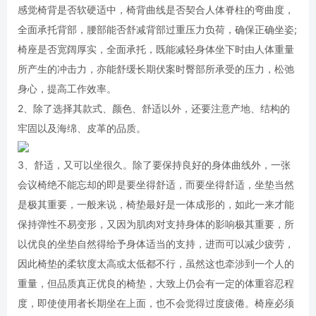
感觉椅背是否软硬适中，椅背曲线是否契合人体脊柱的弯曲度，
全面承托背部，腰部能否舒减背部过重压力负荷，确保正确坐姿;
椅座是否宽阔厚实，全面承托，既能减轻身体坐下时由人体重量
所产生的冲击力，亦能舒缓长期伏案时臀部所承受的压力，松弛
身心，提高工作效率。
2、除了选择其款式、颜色、舒适以外，还要注意产地、结构的
牢固以及海绵、皮革的品质。
3、舒适，又可以坐很久。除了要保持良好的身体曲线外，一张
会议椅绝不能忘却的即是要坐得舒适，而要坐得舒适，坐垫当然
是极其重要，一般来说，椅垫最好是一体成形的，如此一来才能
保持弹性不易变形，又因为肌肉对支持身体的影响极其重要，所
以优良的坐垫自然得给予身体适当的支持，进而可以减少疲劳，
因此椅垫的柔软度太高或太低都不行，虽然这也牵涉到一个人的
重量，但品质真正优良的椅垫，大致上仍会有一定的体重容忍程
度，即使使用者长期坐在上面，也不会觉得过度疲倦。椅座必须